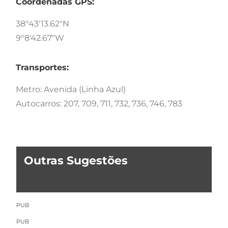
Coordenadas GPS:
38°43'13.62"N
9°8'42.67"W
Transportes:
Metro: Avenida (Linha Azul)
Autocarros: 207, 709, 711, 732, 736, 746, 783
Outras Sugestões
PUB
PUB