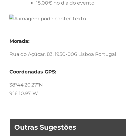
15,00€ no dia do evento
Morada:
Rua do Açúcar, 83, 1950-006 Lisboa Portugal
Coordenadas GPS:
38°44'20.27"N
9°6'10.97"W
Outras Sugestões