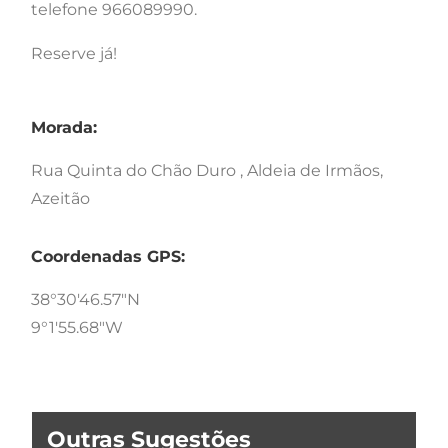
telefone 966089990.
Reserve já!
Morada:
Rua Quinta do Chão Duro , Aldeia de Irmãos,
Azeitão
Coordenadas GPS:
38°30'46.57"N
9°1'55.68"W
Outras Sugestões