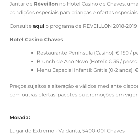
Jantar de
Réveillon
no Hotel Casino de Chaves, uma
condições especiais para crianças e ofertas especiai
Consulte
aqui
o programa de REVEILLON 2018-201
Hotel Casino Chaves
Restaurante Península (Casino): € 150 / p
Brunch de Ano Novo (Hotel): € 35 / pesso
Menu Especial Infantil: Grátis (0-2 anos); €
Preços sujeitos a alteração e válidos mediante disp
com outras ofertas, pacotes ou promoções em vigor
Morada:
Lugar do Extremo - Valdanta, 5400-001 Chaves