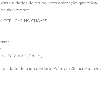
 das unidades do grupo, com animação garantida,
s de alojamento.
9 HOTEL CASINO CHAVES
essoa
a
 50 (3-12 anos) / criança
onibilidade de cada unidade. Ofertas não acumuláveis
.