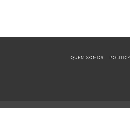
QUEM SOMOS
POLITIC