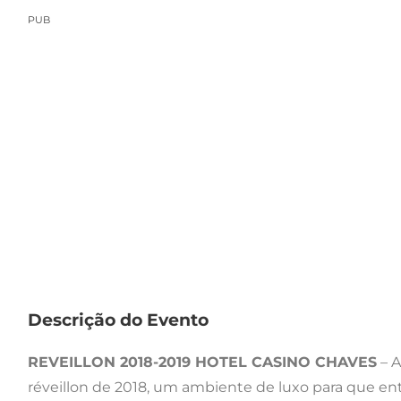
PUB
Descrição do Evento
REVEILLON 2018-2019 HOTEL CASINO CHAVES
– A
réveillon de 2018, um ambiente de luxo para que en