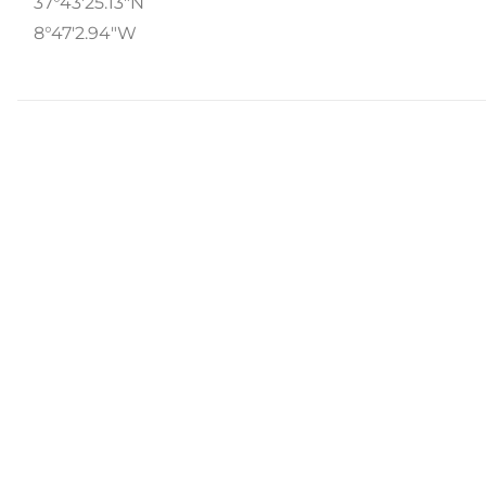
37°43'25.13"N
8°47'2.94"W