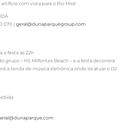
tifício com vista para o Rio Mira!
BIDA
0 070 |
geral@dunaparquegroup.com
a a festa às 22h
do grupo – HS Milfontes Beach – e a festa decorrerá
rá a tenda de música eletrónica onde irá atuar o DJ
bebida
geral@dunaparque.com