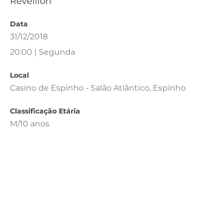
Réveillon
Data
31/12/2018
20:00 | Segunda
Local
Casino de Espinho - Salão Atlântico, Espinho
Classificação Etária
M/10 anos