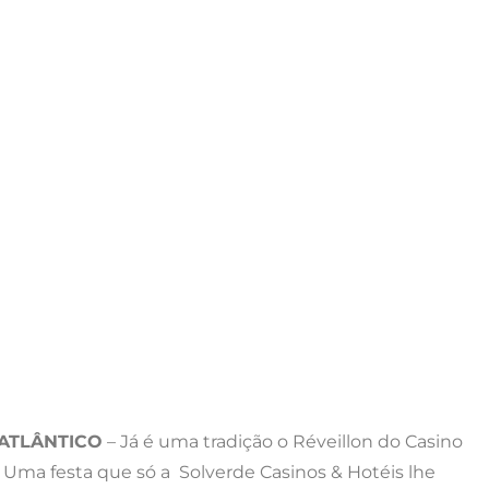
 ATLÂNTICO
– Já é uma tradição o Réveillon do Casino
Uma festa que só a Solverde Casinos & Hotéis lhe