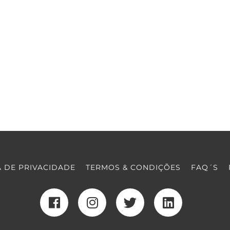
A DE PRIVACIDADE
TERMOS & CONDIÇÕES
FAQ´S