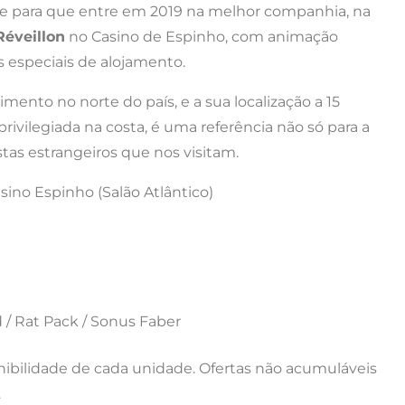
e para que entre em 2019 na melhor companhia, na
Réveillon
no Casino de Espinho, com animação
as especiais de alojamento.
ento no norte do país, e a sua localização a
15
rivilegiada na costa, é uma referência n
ão só para a
as estrangeiros que nos visitam.
ino Espinho (Salão Atlântico)
/ Rat Pack / Sonus Faber
onibilidade de cada unidade. Ofertas não acumuláveis
.