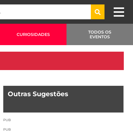
TODOS OS
CURIOSIDADES
EVENTOS
Outras Sugestões
PUB
PUB