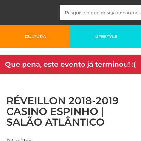
CULTURA
LIFESTYLE
Que pena, este evento já terminou! :(
RÉVEILLON 2018-2019
CASINO ESPINHO |
SALÃO ATLÂNTICO