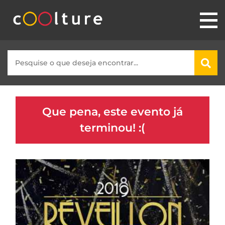
Que pena, este evento já
terminou! :(