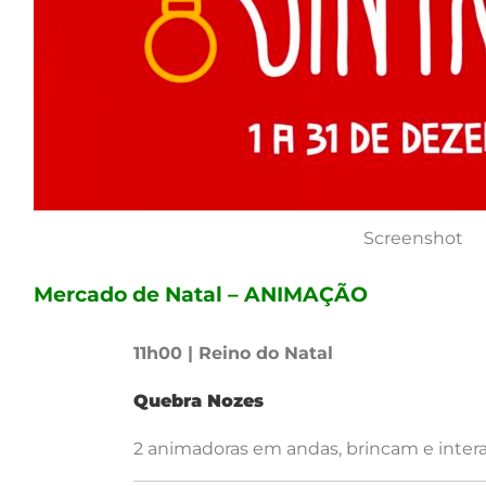
Screenshot
Mercado de Natal – ANIMAÇÃO
11h00 | Reino do Natal
Quebra Nozes
2 animadoras em andas, brincam e inter