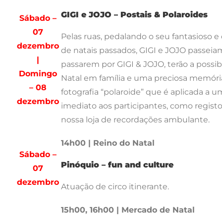
GIGI e JOJO – Postais & Polaroides
Sábado –
07
Pelas ruas, pedalando o seu fantasioso e
dezembro
de natais passados, GIGI e JOJO passeiam
|
passarem por GIGI & JOJO, terão a possib
Domingo
Natal em família e uma preciosa memória
– 08
fotografia “polaroide” que é aplicada a
dezembro
imediato aos participantes, como registo
nossa loja de recordações ambulante.
14h00 | Reino do Natal
Sábado –
Pinóquio – fun and culture
07
dezembro
Atuação de circo itinerante.
15h00, 16h00 | Mercado de Natal