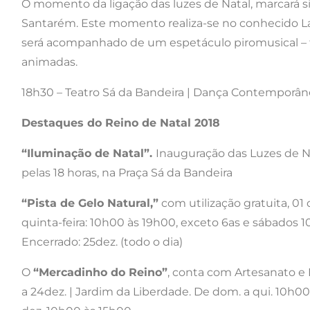
O momento da ligação das luzes de Natal, marcará 
Santarém. Este momento realiza-se no conhecido La
será acompanhado de um espetáculo piromusical – f
animadas.
18h30 – Teatro Sá da Bandeira | Dança Contemporân
Destaques do Reino de Natal 2018
“Iluminação de Natal”.
Inauguração das Luzes de N
pelas 18 horas, na Praça Sá da Bandeira
“Pista de Gelo Natural,”
com utilização gratuita, 01 
quinta-feira: 10h00 às 19h00, exceto 6as e sábados 1
Encerrado: 25dez. (todo o dia)
O
“Mercadinho do Reino”
, conta com Artesanato e D
a 24dez. | Jardim da Liberdade. De dom. a qui. 10h0