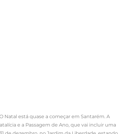
 O Natal está quase a começar em Santarém. A
talícia e a Passagem de Ano, que vai incluir uma
 e 31 de dezembro, no Jardim da Liberdade, estando