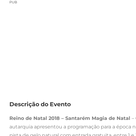
PUB
Descrição do Evento
Reino de Natal 2018 – Santarém Magia de Natal
–
autarquia apresentou a programação para a época na
pista de gelo natural com entrada gratuita, entre 1