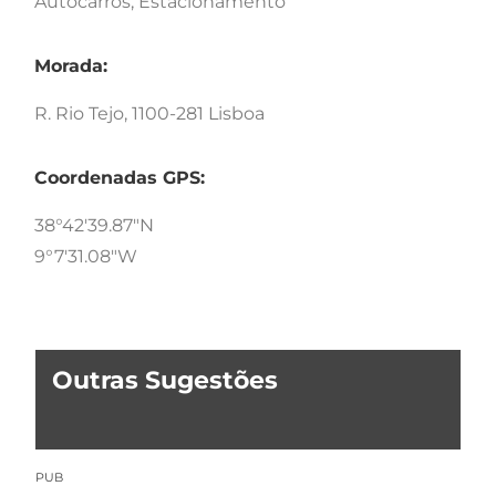
Autocarros, Estacionamento
Morada:
R. Rio Tejo, 1100-281 Lisboa
Coordenadas GPS:
38°42'39.87"N
9°7'31.08"W
Outras Sugestões
PUB