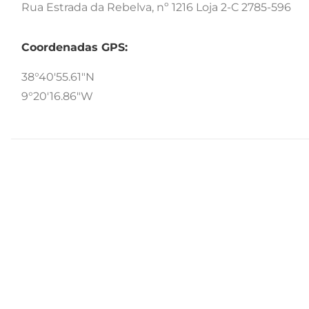
Rua Estrada da Rebelva, nº 1216 Loja 2-C 2785-596
Coordenadas GPS:
38°40'55.61"N
9°20'16.86"W