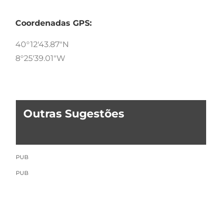
Coordenadas GPS:
40°12'43.87"N
8°25'39.01"W
Outras Sugestões
PUB
PUB