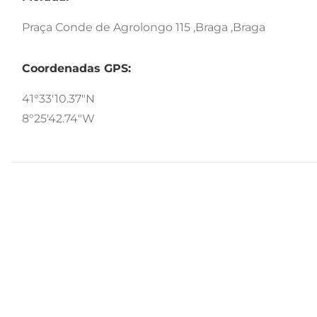
Praça Conde de Agrolongo 115 ,Braga ,Braga
Coordenadas GPS:
41°33'10.37"N
8°25'42.74"W