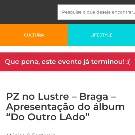
CULTURA
LIFESTYLE
Que pena, este evento já terminou! :(
PZ no Lustre – Braga –
Apresentação do álbum
“Do Outro LAdo”