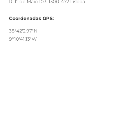
R. 1º de Maio 103, 1300-472 Lisboa
Coordenadas GPS:
38°42'2.97"N
9°10'41.13"W