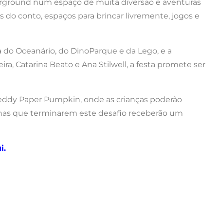
erground num espaço de muita diversão e aventuras
as do conto, espaços para brincar livremente, jogos e
 do Oceanário, do DinoParque e da Lego, e a
ra, Catarina Beato e Ana Stilwell, a festa promete ser
Peddy Paper Pumpkin, onde as crianças poderão
has que terminarem este desafio receberão um
i
.