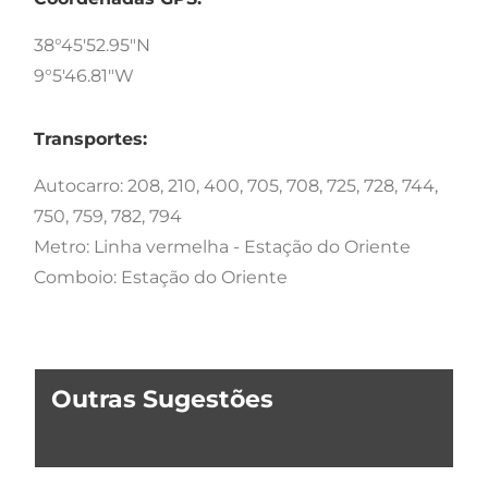
38°45'52.95"N
9°5'46.81"W
Transportes:
Autocarro: 208, 210, 400, 705, 708, 725, 728, 744,
750, 759, 782, 794
Metro: Linha vermelha - Estação do Oriente
Comboio: Estação do Oriente
Outras Sugestões