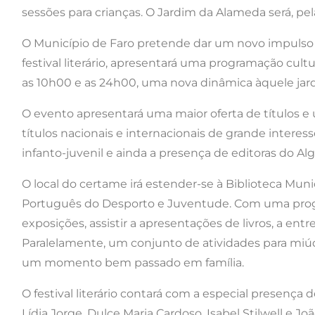
sessões para crianças. O Jardim da Alameda será, pela
O Município de Faro pretende dar um novo impulso à
festival literário, apresentará uma programação cultu
as 10h00 e as 24h00, uma nova dinâmica àquele jar
O evento apresentará uma maior oferta de títulos e
títulos nacionais e internacionais de grande interess
infanto-juvenil e ainda a presença de editoras do Al
O local do certame irá estender-se à Biblioteca Munic
Português do Desporto e Juventude. Com uma program
exposições, assistir a apresentações de livros, a entre
Paralelamente, um conjunto de atividades para miúdo
um momento bem passado em família.
O festival literário contará com a especial presença
Lídia Jorge, Dulce Maria Cardoso, Isabel Stilwell e Jo