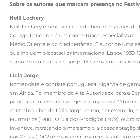
Sobre os autores que marcam presença no Festiva
Neill Lochery
Neill Lochery é professor catedrático de Estudos do
College London e é um conceituado especialista mund
Médio Oriente e do Mediterrâneo. É autor de uma séri
que incluem o bestseller internacional Lisboa 1939-
como de inúmeros artigos publicados em jornais e re
Lídia Jorge
Romancista e contista portuguesa. Algarvia de gema
em África. Foi membro da Alta Autoridade para a Co
publica regularmente artigos na imprensa. O tema 
central da obra de Lídia Jorge, como, por exemplo, e
Murmúrios (1988). O Dia dos Prodigíos (1979), outr
inventiva, retratando o marasmo e a desadaptação 
nas Gruas (2002) é mais um romance da autora e a