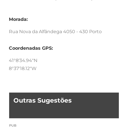
Morada:
Rua Nova da Alfândega 4050 - 430 Porto
Coordenadas GPS:
41°8'34.94"N
8°37'18.12"W
Outras Sugestões
PUB