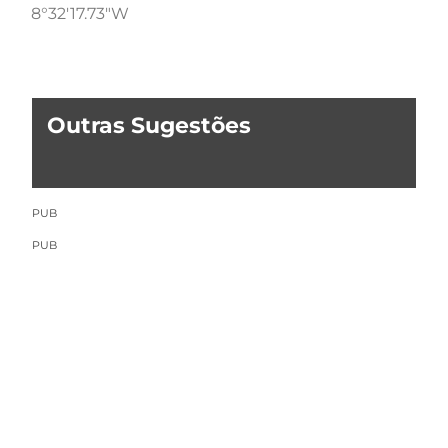
8°32'17.73"W
Outras Sugestões
PUB
PUB