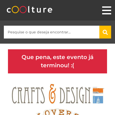
Que pena, este evento já
terminou! :(