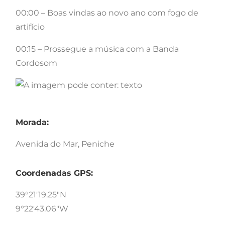
00:00 – Boas vindas ao novo ano com fogo de
artifício
00:15 – Prossegue a música com a Banda
Cordosom
Morada:
Avenida do Mar, Peniche
Coordenadas GPS:
39°21'19.25"N
9°22'43.06"W