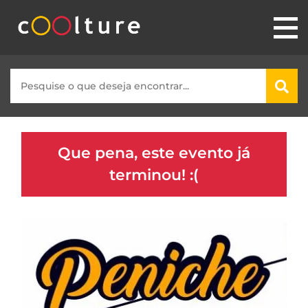
Que pena, este evento já
terminou! :(