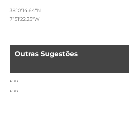
38°0'14.64"N
7°51'22.25"W
Outras Sugestões
PUB
PUB