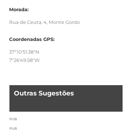
Morada:
Rua de Ceuta, 4, Monte Gordo
Coordenadas GPS:
37°10'51.38"N
7°26'49.58"W
Outras Sugestões
PUB
PUB