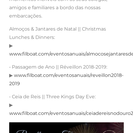
amigos e familiares a bordo das nossas
embarcações.
Almoços & Jantares de Natal || Christmas
Lunches & Dinners:
▶
www.filboat.com/eventosanuais/almocosejantaresd
• Passagem de Ano || Réveillon 2018-2019:
▶
www.filboat.com/eventosanuais/reveillon2018-
2019
• Ceia de Reis || Three Kings Day Eve:
▶
www.filboat.com/eventosanuais/ceiadereisnodouro