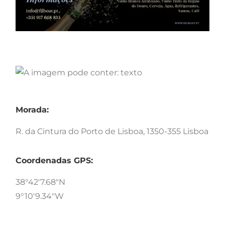
Morada:
R. da Cintura do Porto de Lisboa, 1350-355 Lisboa
Coordenadas GPS:
38°42'7.68"N
9°10'9.34"W