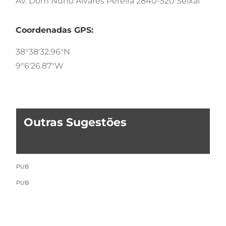
Av. Dom Nuno Álvares Pereira 2840-520 Seixal
Coordenadas GPS:
38°38'32.96"N
9°6'26.87"W
Outras Sugestões
PUB
PUB