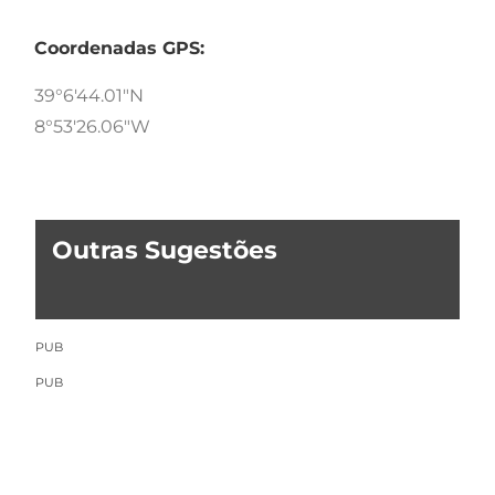
Coordenadas GPS:
39°6'44.01"N
8°53'26.06"W
Outras Sugestões
PUB
PUB