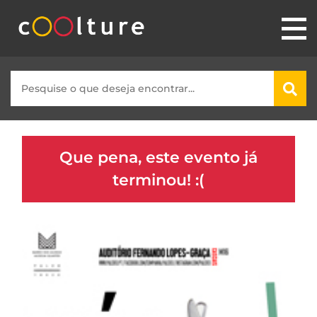
Que pena, este evento já
terminou! :(