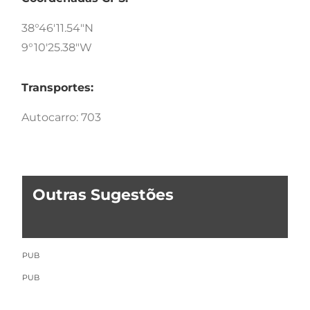
38°46'11.54"N
9°10'25.38"W
Transportes:
Autocarro: 703
Outras Sugestões
PUB
PUB