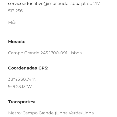
servicoeducativo@museudelisboa.pt
ou 217
513 256
M/3
Morada:
Campo Grande 245 1700-091 Lisboa
Coordenadas GPS:
38°45'30.74"N
9°9'23.13"W
Transportes:
Metro: Campo Grande (Linha Verde/Linha