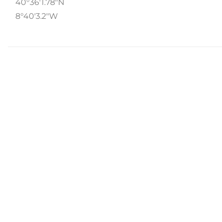
40°36'1.78"N
8°40'3.2"W