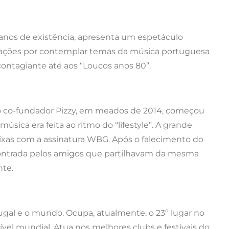
anos de existência, apresenta um espetáculo
erações por contemplar temas da música portuguesa
contagiante até aos “Loucos anos 80”.
mo co-fundador Pizzy, em meados de 2014, começou
úsica era feita ao ritmo do “lifestyle”. A grande
faixas com a assinatura WBG. Após o falecimento do
contrada pelos amigos que partilhavam da mesma
nte.
gal e o mundo. Ocupa, atualmente, o 23º lugar no
vel mundial. Atua nos melhores clubs e festivais do