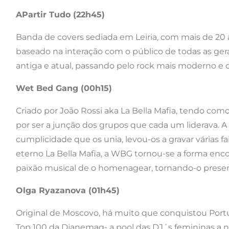
APartir Tudo (22h45)
Banda de covers sediada em Leiria, com mais de 20 
baseado na interação com o público de todas as g
antiga e atual, passando pelo rock mais moderno e 
Wet Bed Gang (00h15)
Criado por João Rossi aka La Bella Mafia, tendo co
por ser a junção dos grupos que cada um liderava. A m
cumplicidade que os unia, levou-os a gravar várias 
eterno La Bella Mafia, a WBG tornou-se a forma en
paixão musical de o homenagear, tornando-o prese
Olga Ryazanova (01h45)
Original de Moscovo, há muito que conquistou Portu
Top 100 da Djanemag- a pool das DJ´s femininas a ní