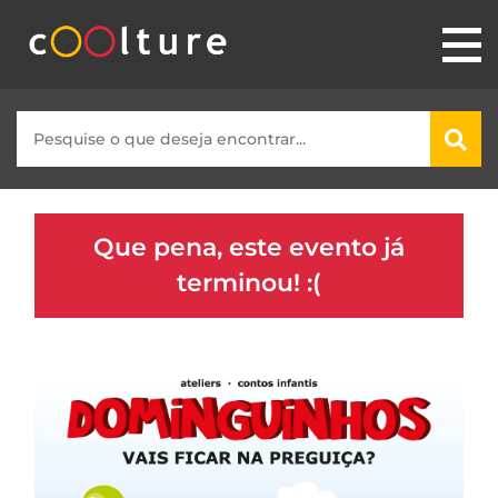
Que pena, este evento já
terminou! :(