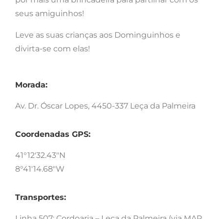
seus amiguinhos!
Leve as suas crianças aos Dominguinhos e
divirta-se com elas!
Morada:
Av. Dr. Óscar Lopes, 4450-337 Leça da Palmeira
Coordenadas GPS:
41°12'32.43"N
8°41'14.68"W
Transportes:
Linha 507: Cordoaria – Leça da Palmeira (via MAR