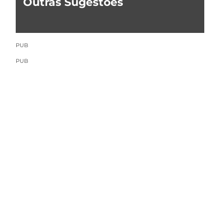
Outras Sugestões
PUB
PUB