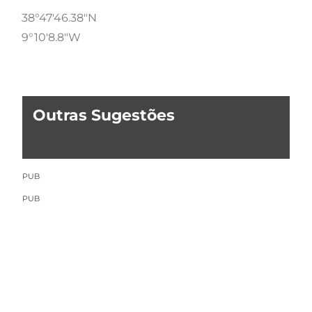
38°47'46.38"N
9°10'8.8"W
Outras Sugestões
PUB
PUB