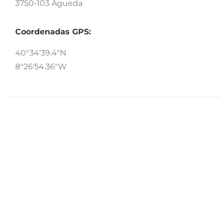
3750-103 Águeda
Coordenadas GPS:
40°34'39.4"N
8°26'54.36"W