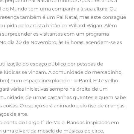
ais pequeno Pai Natal do mundo! Após três anos a
tal do Mundo tem uma companhia à sua altura. Ou
a presença também é um Pai Natal, mas este consegue
lpida pelo artista britânico Willard Wigan. Além
a surpreender os visitantes com um programa
. No dia 30 de Novembro, às 18 horas, acendem-se as
tilização do espaço público por pessoas de
 e lúdicas se vincam. A comunidade do mercadinho,
mbro) num espaço inexplorado – o Barril. Este velho
gará várias iniciativas sempre na órbita de um
rtunidade, de umas castanhas quentes e quem sabe
coisas. O espaço será animado pelo riso de crianças,
ços de arte.
o conta do Largo 1º de Maio. Bandas inspiradas em
 uma divertida mescla de músicas de circo,