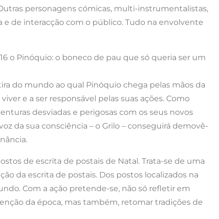
Outras personagens cómicas, multi-instrumentalistas,
 e de interacção com o público. Tudo na envolvente
 16 o Pinóquio: o boneco de pau que só queria ser um
tira do mundo ao qual Pinóquio chega pelas mãos da
a viver e a ser responsável pelas suas ações. Como
venturas desviadas e perigosas com os seus novos
oz da sua consciência – o Grilo – conseguirá demovê-
anância.
ostos de escrita de postais de Natal. Trata-se de uma
ção da escrita de postais. Dos postos localizados na
mundo. Com a ação pretende-se, não só refletir em
ntenção da época, mas também, retomar tradições de