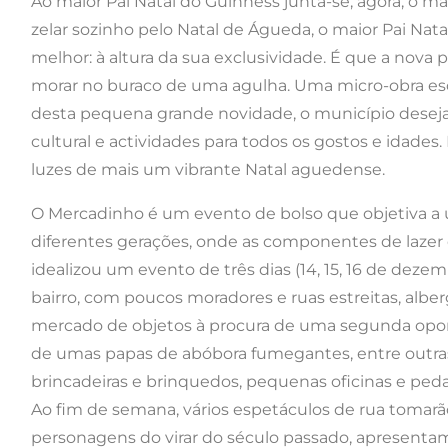
Ao maior Pai Natal do Guinness junta-se, agora, o m
zelar sozinho pelo Natal de Águeda, o maior Pai Na
melhor: à altura da sua exclusividade. É que a nov
morar no buraco de uma agulha. Uma micro-obra escu
desta pequena grande novidade, o município desej
cultural e actividades para todos os gostos e idades
luzes de mais um vibrante Natal aguedense.
O Mercadinho é um evento de bolso que objetiva a u
diferentes gerações, onde as componentes de lazer
idealizou um evento de três dias (14, 15, 16 de deze
bairro, com poucos moradores e ruas estreitas, alber
mercado de objetos à procura de uma segunda opo
de umas papas de abóbora fumegantes, entre outras 
brincadeiras e brinquedos, pequenas oficinas e peda
Ao fim de semana, vários espetáculos de rua tomarã
personagens do virar do século passado, apresentam