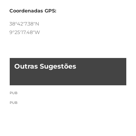
Coordenadas GPS:
38°42'7.38"N
9°25'17.48"W
Outras Sugestões
PUB
PUB