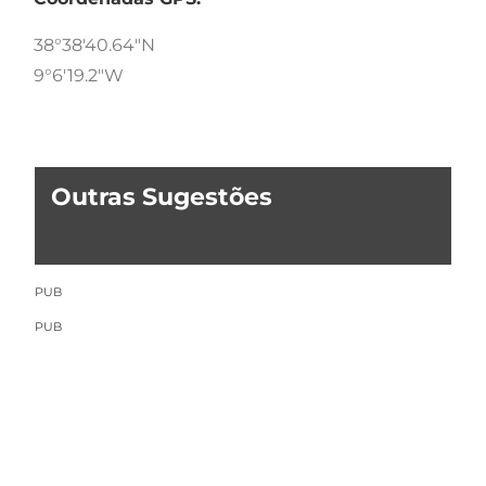
38°38'40.64"N
9°6'19.2"W
Outras Sugestões
PUB
PUB