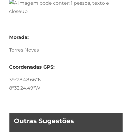
Morada:
Torres Novas
Coordenadas GPS:
39°28'48.66"N
8°32'24.49"W
Outras Sugestões