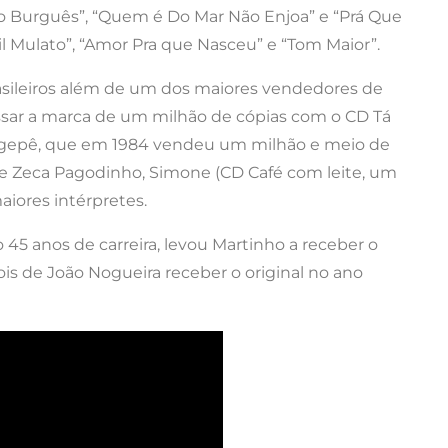
 Burguês”, “Quem é Do Mar Não Enjoa” e “Prá Que
l Mulato”, “Amor Pra que Nasceu” e “Tom Maior”.
asileiros além de um dos maiores vendedores de
assar a marca de um milhão de cópias com o CD Tá
i Agepê, que em 1984 vendeu um milhão e meio de
-se Zeca Pagodinho, Simone (CD Café com leite, um
aiores intérpretes.
 45 anos de carreira, levou Martinho a receber o
 de João Nogueira receber o original no ano