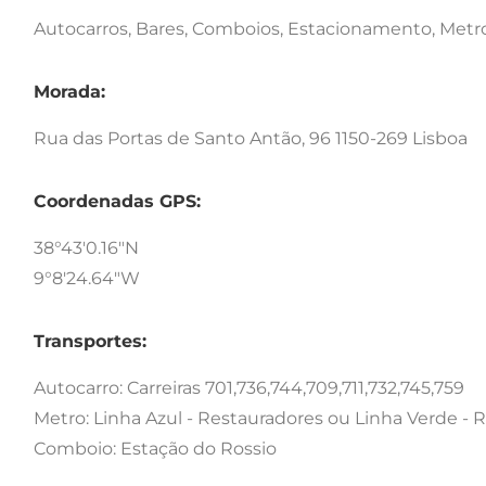
Autocarros, Bares, Comboios, Estacionamento, Metr
Morada:
Rua das Portas de Santo Antão, 96 1150-269 Lisboa
Coordenadas GPS:
38°43'0.16"N
9°8'24.64"W
Transportes:
Autocarro: Carreiras 701,736,744,709,711,732,745,759
Metro: Linha Azul - Restauradores ou Linha Verde - R
Comboio: Estação do Rossio