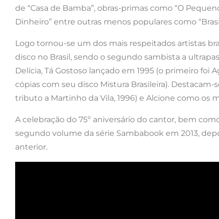
de “Casa de Bamba”, obras-primas como “O Pequeno
Dinheiro” entre outras menos populares como “Brasi
Logo tornou-se um dos mais respeitados artistas br
disco no Brasil, sendo o segundo sambista a ultrap
Delícia, Tá Gostoso lançado em 1995 (o primeiro fo
cópias com seu disco Mistura Brasileira). Destacam
tributo a Martinho da Vila, 1996) e Alcione como os m
A celebração do 75º aniversário do cantor, bem como
segundo volume da série Sambabook em 2013, depois
anterior.