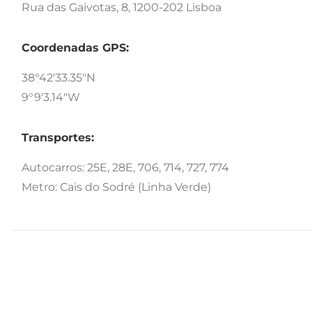
Rua das Gaivotas, 8, 1200-202 Lisboa
Coordenadas GPS:
38°42'33.35"N
9°9'3.14"W
Transportes:
Autocarros: 25E, 28E, 706, 714, 727, 774
Metro: Cais do Sodré (Linha Verde)