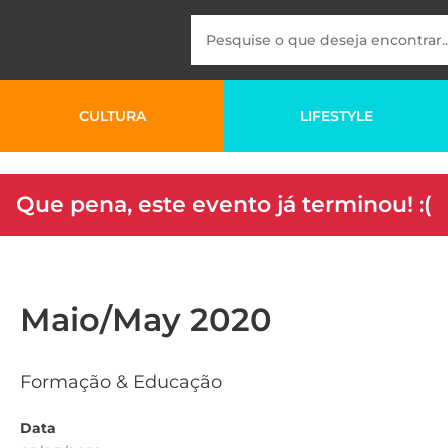
CULTURA
LIFESTYLE
Que pena, este evento já terminou! :(
Maio/May 2020
Formação & Educação
Data