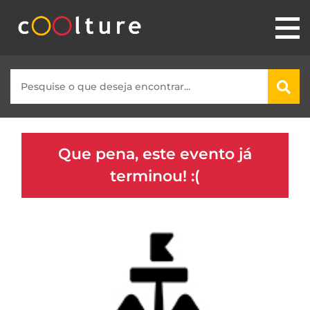
Que pena, este evento já
terminou! :(