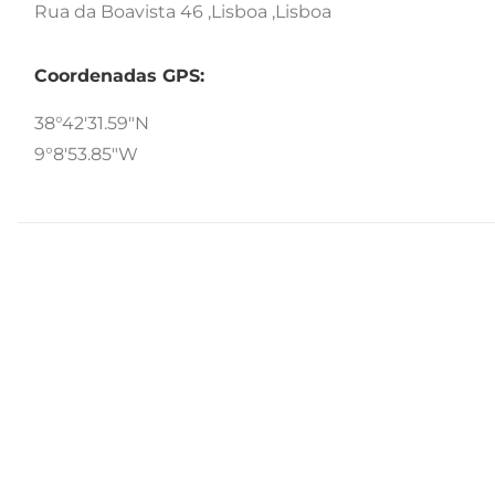
Rua da Boavista 46 ,Lisboa ,Lisboa
Coordenadas GPS:
38°42'31.59"N
9°8'53.85"W