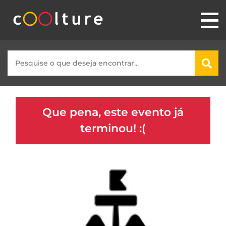
Que pena, este evento já
terminou! :(