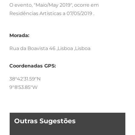
O evento, "Maio/May 2019", ocorre em
Residências Artísticas a 07/05/2019 .
Morada:
Rua da Boavista 46 ,Lisboa ,Lisboa
Coordenadas GPS:
38°42'31.59"N
9°8'53.85"W
Outras Sugestões