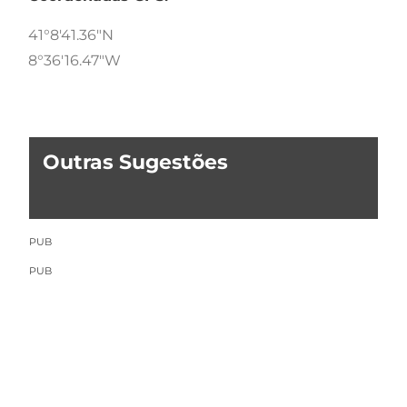
41°8'41.36"N
8°36'16.47"W
Outras Sugestões
PUB
PUB