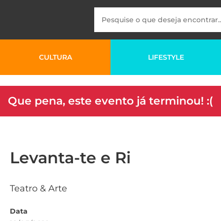
CULTURA
LIFESTYLE
Que pena, este evento já terminou! :(
Levanta-te e Ri
Teatro & Arte
Data