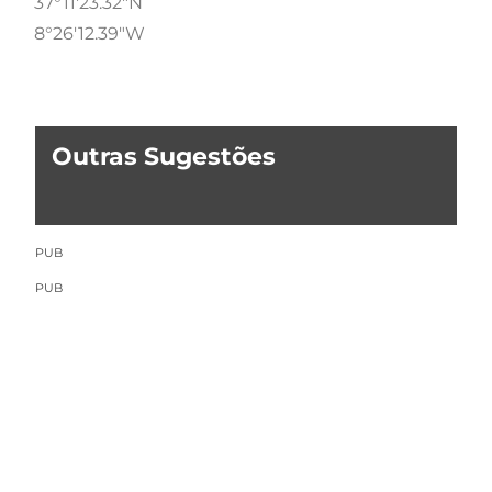
37°11'23.32"N
8°26'12.39"W
Outras Sugestões
PUB
PUB