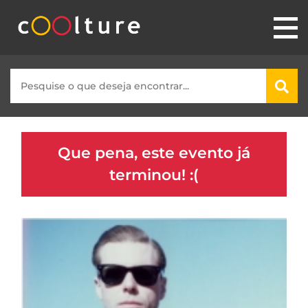
Que pena, este evento já
terminou! :(