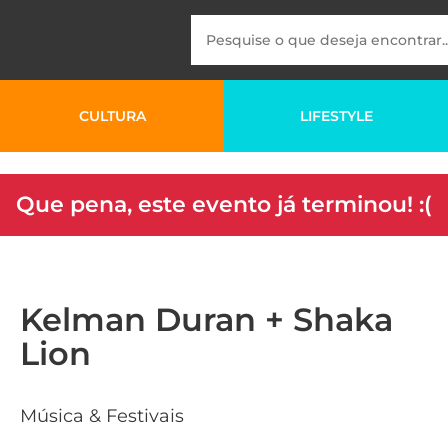
CULTURA
LIFESTYLE
Que pena, este evento já terminou! :(
Kelman Duran + Shaka
Lion
Música & Festivais