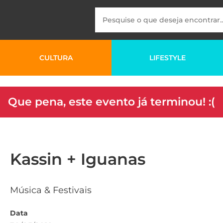
CULTURA
LIFESTYLE
Que pena, este evento já terminou! :(
Kassin + Iguanas
Música & Festivais
Data