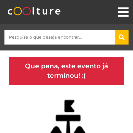
Que pena, este evento já
terminou! :(