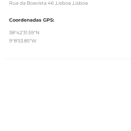
Rua da Boavista 46 ,Lisboa ,Lisboa
Coordenadas GPS:
38°42'31.59"N
9°8'53.85"W