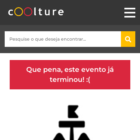
Que pena, este evento já
terminou! :(